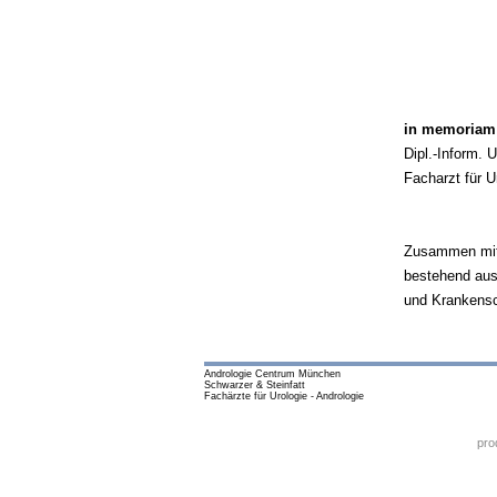
in memoriam
Dipl.-Inform. U
Facharzt für Ur
Zusammen mit d
bestehend aus
und Krankensc
Andrologie Centrum München
Schwarzer & Steinfatt
Fachärzte für Urologie - Andrologie
pro