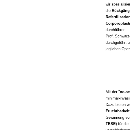
wir spezialisie
die
Rückgängig
Refertilisation
Corporoplast
durchführen.
Prof. Schwarze
durchgeführt u
jeglichen Ope
Mit der "
no-sc
minimal-invasi
Dazu bieten w
Fruchtbarkei
Gewinnung vo
TESE
) für die