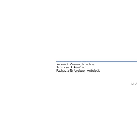
Andrologie Centrum München
Schwarzer & Steinfatt
Fachärzte für Urologie - Andrologie
pro