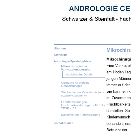
Über uns
Mikrochiru
Startseite
Mikrochirurg
Andrologie-Spezialgebiete
Eine Varikoze
Mikrochirurgische
Varikozelenoperation
am Hoden liegt
medizinische Details
jungen Männer 
Operative Andrologie -
immer auf der 
Genitalchirurgie
Sie kann ein k
Sterilisation ---- Vasektomie (no-
scalpel-vasectomy)
im Zusammenh
Fertilitätsstörungen -------
Fruchtbarkeits
Fruchtbarkeitstörungen - MESA -
TESE - ICSI
darstellen. So
Mikrochirurgie Refertilisierung
Kinderwunsch 
behandelt, er
Kontakt-Links
Befruchtung.