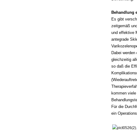
Behandlung e
Es gibt versc
zeitgemäß und 
und effektive 
antegrade Skle
Varikozelenope
Dabei werden 
gleichzeitig a
so daß die Effi
Komplikationsr
(Wiederauftre
Therapieverfah
kommen viele 
Behandlungstec
Für die Durchf
ein Operation