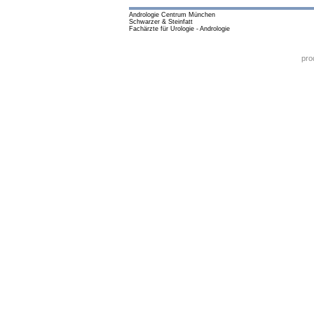
Andrologie Centrum München
Schwarzer & Steinfatt
Fachärzte für Urologie - Andrologie
pro