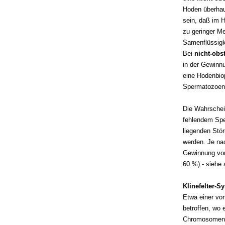
Hoden überhau
sein, daß im 
zu geringer M
Samenflüssigk
Bei
nicht-obs
in der Gewinn
eine Hodenbiop
Spermatozoenin
Die Wahrschei
fehlendem Spe
liegenden Stö
werden. Je na
Gewinnung von
60 %) - siehe 
Klinefelter-
Etwa einer von
betroffen, wo 
Chromosomensa