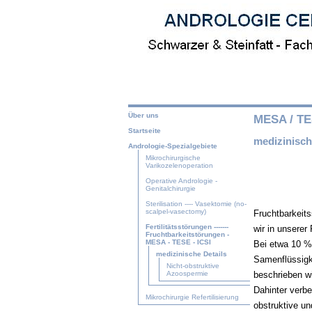
Über uns
MESA / TES
Startseite
medizinisch
Andrologie-Spezialgebiete
Mikrochirurgische
Varikozelenoperation
Operative Andrologie -
Genitalchirurgie
Sterilisation ---- Vasektomie (no-
scalpel-vasectomy)
Fruchtbarkeits
Fertilitätsstörungen -------
wir in unserer
Fruchtbarkeitstörungen -
MESA - TESE - ICSI
Bei etwa 10 % 
medizinische Details
Samenflüssigk
Nicht-obstruktive
beschrieben wi
Azoospermie
Dahinter verb
Mikrochirurgie Refertilisierung
obstruktive un