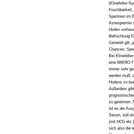
(Klinefelter-
Fruchtbarkeit,
Spermien im Ej
Azoospermie m
Hoden vorhande
Befruchtung I
Generell gilt, 
Chancen, Sper
Bei Klinefelte
eine MIKRO-TE
immer sehr ge
werden muß, u
Hodens zu bew
Außerdem gibt 
prognostische
zu gewinnen. N
ist es der Aus
Serum, soll e
(mit HCG etc.)
sich also die 