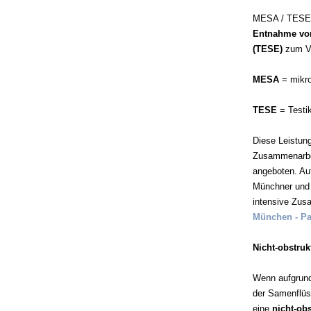
MESA / TESE
Entnahme von
(TESE)
zum Ve
MESA
= mikro
TESE
= Testi
Diese Leistung
Zusammenarbei
angeboten. Auf
Münchner und
intensive Zus
München - Pa
Nicht-obstru
Wenn aufgrund
der Samenflüss
eine
nicht-ob