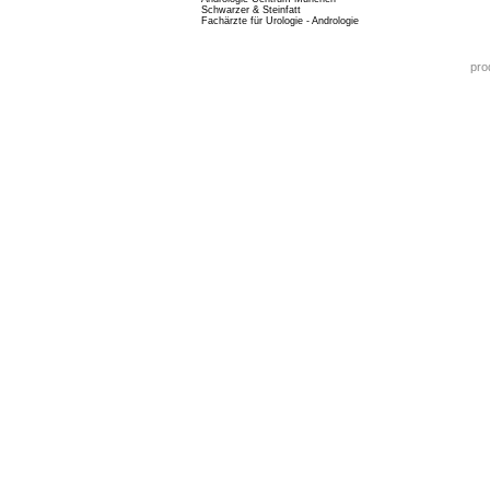
Schwarzer & Steinfatt
Fachärzte für Urologie - Andrologie
pro