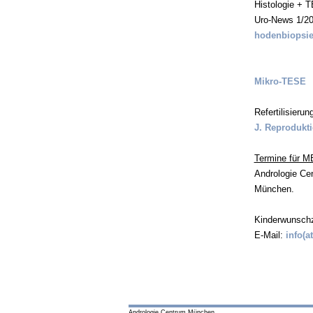
Histologie + T
Uro-News 1/2
hodenbiopsie
Mikro-TESE
Refertilisieru
J. Reprodukt
Termine für 
Andrologie Ce
München.
Kinderwunschz
E-Mail:
info(a
Andrologie Centrum München