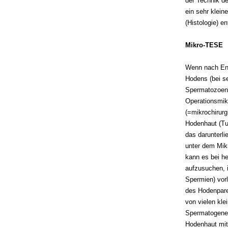
der Technik de
ein sehr klei
(Histologie) 
Mikro-TESE
Wenn nach Ent
Hodens (bei se
Spermatozoen 
Operationsmik
(=mikrochirurg
Hodenhaut (Tun
das darunterli
unter dem Mik
kann es bei h
aufzusuchen, 
Spermien) vorl
des Hodenpare
von vielen kle
Spermatogenes
Hodenhaut mit