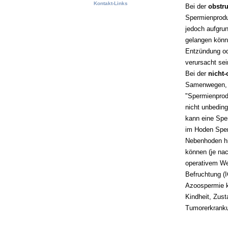
Kontakt-Links
Bei der
obstr
Spermienprodu
jedoch aufgru
gelangen könn
Entzündung od
verursacht sei
Bei der
nicht-
Samenwegen, s
"Spermienprod
nicht unbedin
kann eine Spe
im Hoden Sper
Nebenhoden hi
können
(je na
operativem We
Befruchtung (I
Azoospermie k
Kindheit, Zus
Tumorerkranku