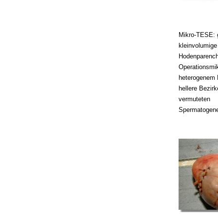
Mikro-TESE: g
kleinvolumig
Hodenparench
Operationsmik
heterogenem 
hellere Bezir
vermuteten
Spermatogene