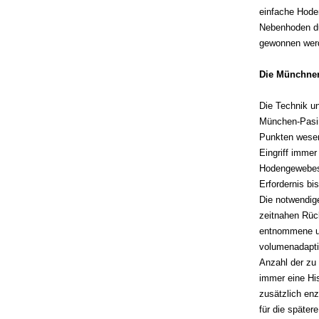
einfache Hode
Nebenhoden du
gewonnen wer
Die Münchne
Die Technik u
München-Pasin
Punkten wesen
Eingriff imme
Hodengewebes 
Erfordernis b
Die notwendige
zeitnahen Rüc
entnommene un
volumenadaptie
Anzahl der zu
immer eine Hi
zusätzlich en
für die später