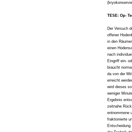
(kryokonservier
TESE: Op- Te
Der Versuch de
offener Hodenb
in den Räumen
einen Hodensac
nach individu
Eingriff ein- o
braucht norma
da von der Mi
erreicht werd
wird dieses so
weniger Minute
Ergebnis entsc
zeitnahe Rück
entnommene un
fraktionierte 
Entscheidung 