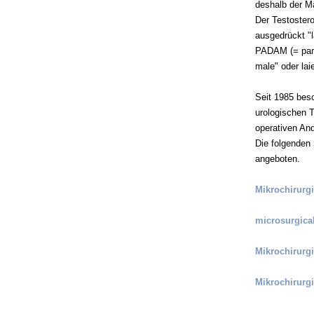
deshalb der Mä
Der Testoster
ausgedrückt "
PADAM (= part
male" oder la
Seit 1985 bes
urologischen T
operativen Andr
Die folgenden
angeboten.
Mikrochirurgi
microsurgica
Mikrochirurgi
Mikrochirurgi