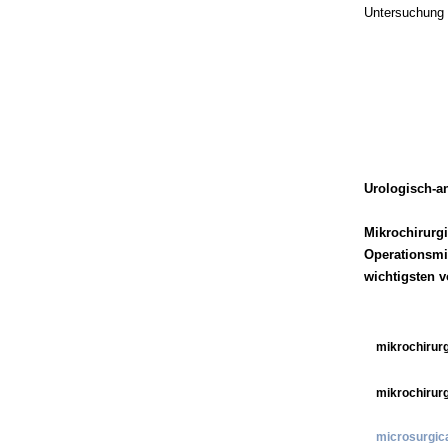
Untersuchung v
Urologisch-a
Mikrochirurg
Operationsmik
wichtigsten v
mikrochirurg
mikrochirurg
microsurgic