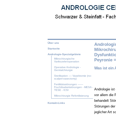
Über uns
Andrologis
Mikrochirur
Startseite
Dysfunkti
Andrologie-Spezialgebiete
Mikrochirurgische
Peyronie =
Varikozelenoperation
Was ist ein
Operative Andrologie -
Genitalchirurgie
Sterilisation ---- Vasektomie (no-
scalpel-vasectomy)
Fertilitätsstörungen -------
Fruchtbarkeitstörungen - MESA -
Andrologie is
TESE - ICSI
vor allem die 
Mikrochirurgie Refertilisierung
behandelt Stör
Kontakt-Links
Störungen der 
jeglicher Art 