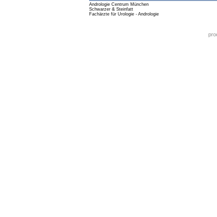
Andrologie Centrum München
Schwarzer & Steinfatt
Fachärzte für Urologie - Andrologie
pro