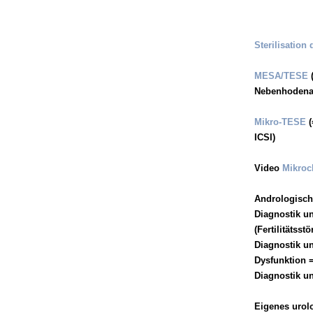
Sterilisation
MESA/TESE
(
Nebenhodenas
Mikro-TESE
(
ICSI)
Video
Mikroch
Andrologisch
Diagnostik u
(Fertilitätsst
Diagnostik un
Dysfunktion 
Diagnostik u
Eigenes urol