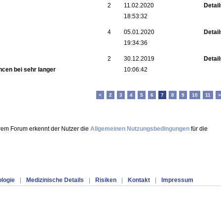
2
11.02.2020
Detail
18:53:32
4
05.01.2020
Detail
19:34:36
2
30.12.2019
Detail
cen bei sehr langer
10:06:42
<
2
3
4
5
6
7
8
9
10
11
>
erem Forum erkennt der Nutzer die
Allgemeinen Nutzungsbedingungen
für die
ologie
|
Medizinische Details
|
Risiken
|
Kontakt
|
Impressum