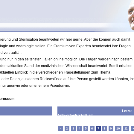
ierung und Sterilisation beantworten wir hier gerne. Aber Sie können auch damit
ie und Andrologie stellen. Ein Gremium von Experten beantwortet Ihre Fragen
 vertraulich.
llung nur in den seltensten Fällen online möglich. Die Fragen werden nach bestem
em aktuellen Stand der medizinischen Wissenschaft beantwortet. Somit erhalten
ktuellen Einblick in die verschiedenen Fragestellungen zum Thema.
en oder Daten, aus denen Rückschlüsse auf Ihre Person gestellt werden könnten, in
e nur anonym oder unter einem Pseudonym.
mpressum
Letzte
Antworten
Erstellt am
Antwort
<
2
3
4
5
6
7
8
9
10
11
>