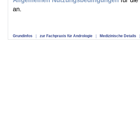
Allgemeinen Nutzungsbedingungen
für die
an.
Grundinfos
|
zur Fachpraxis für Andrologie
|
Medizinische Details