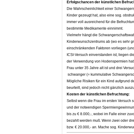
Erfolgschancen der künstlichen Befruch
Die Wahrscheinlichkeit einer Schwangersc
Kinder gezeugt hat, also eine sog. obstru
immer voll ausreichend für die Befruchtun
bestimmte Medikamente einnimmt.
Vielmehr hängt die Schwangerschaftswahr
Kinderwunschzentrums ab (wo es sehr groß
einschränkenden Faktoren vorliegen (und 
ICSI-Versuch einverstanden ist, liegen 
der Verwendung von Hodenspermien hat, b
Frau unter 35 Jahre alt ist und drei Versu
schwanger (= kummulative Schwangerscha
Mögliche Risiken für ein Kind aufgrund 
beurteilt, sind jedoch nicht gänzlich ausz
Kosten der künstlichen Befruchtung:
Selbst wenn die Frau im ersten Versuch 
und der notwendigen Spermiengewinnung 
bis zu € 8.000,-, wobei im Falle einer z
bezahlt werden muß. Wenn zwei oder drei 
bzw. € 20.000,- an. Mache sog. Kinderwun