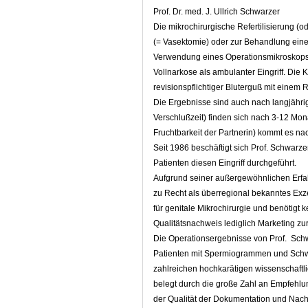
Prof. Dr. med. J. Ullrich Schwarzer
Die mikrochirurgische Refertilisierung (o
(= Vasektomie) oder zur Behandlung eine
Verwendung eines Operationsmikroskops (=
Vollnarkose als ambulanter Eingriff. Die 
revisionspflichtiger Bluterguß mit einem 
Die Ergebnisse sind auch nach langjährige
Verschlußzeit) finden sich nach 3-12 Mona
Fruchtbarkeit der Partnerin) kommt es n
Seit 1986 beschäftigt sich Prof. Schwarzer
Patienten diesen Eingriff durchgeführt.
Aufgrund seiner außergewöhnlichen Erfahr
zu Recht als überregional bekanntes Exzel
für genitale Mikrochirurgie und benötigt
Qualitätsnachweis lediglich Marketing zu
Die Operationsergebnisse von Prof. Schw
Patienten mit Spermiogrammen und Schw
zahlreichen hochkarätigen wissenschaftli
belegt durch die große Zahl an Empfehlu
der Qualität der Dokumentation und Nac