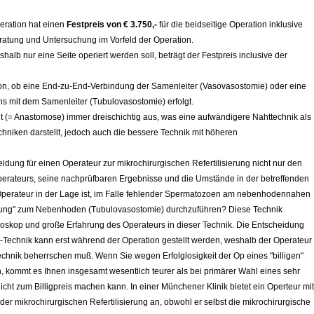
peration hat einen
Festpreis von € 3.750,-
für die beidseitige Operation inklusive
eratung und Untersuchung im Vorfeld der Operation.
halb nur eine Seite operiert werden soll, beträgt der Festpreis inclusive der
on, ob eine End-zu-End-Verbindung der Samenleiter (Vasovasostomie) oder eine
 mit dem Samenleiter (Tubulovasostomie) erfolgt.
t (= Anastomose) immer dreischichtig aus, was eine aufwändigere Nahttechnik als
chniken darstellt, jedoch auch die bessere Technik mit höheren
eidung für einen Operateur zur mikrochirurgischen Refertilisierung nicht nur den
perateurs, seine nachprüfbaren Ergebnisse und die Umstände in der betreffenden
r Operateur in der Lage ist, im Falle fehlender Spermatozoen am nebenhodennahen
dung" zum Nebenhoden (Tubulovasostomie) durchzuführen? Diese Technik
roskop und große Erfahrung des Operateurs in dieser Technik. Die Entscheidung
-Technik kann erst während der Operation gestellt werden, weshalb der Operateur
Technik beherrschen muß. Wenn Sie wegen Erfolglosigkeit der Op eines "billigen"
 kommt es Ihnen insgesamt wesentlich teurer als bei primärer Wahl eines sehr
cht zum Billigpreis machen kann. In einer Münchener Klinik bietet ein Operteur mit
 mikrochirurgischen Refertilisierung an, obwohl er selbst die mikrochirurgische