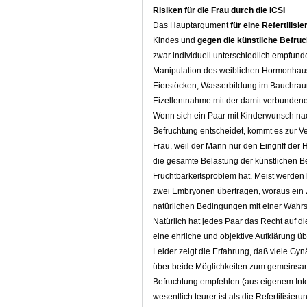
Risiken für die Frau durch die ICSI
Das Hauptargument
für eine Refertilisi
Kindes und
gegen die künstliche Befru
zwar individuell unterschiedlich empfun
Manipulation des weiblichen Hormonhaus
Eierstöcken, Wasserbildung im Bauchraum
Eizellentnahme mit der damit verbundene
Wenn sich ein Paar mit Kinderwunsch nach
Befruchtung entscheidet, kommt es zur V
Frau, weil der Mann nur den Eingriff der
die gesamte Belastung der künstlichen Be
Fruchtbarkeitsproblem hat. Meist werden 
zwei Embryonen übertragen, woraus ein Zw
natürlichen Bedingungen mit einer Wahrsch
Natürlich hat jedes Paar das Recht auf d
eine ehrliche und objektive Aufklärung 
Leider zeigt die Erfahrung, daß viele G
über beide Möglichkeiten zum gemeinsame
Befruchtung empfehlen (aus eigenem Inter
wesentlich teurer ist als die Refertilisieru