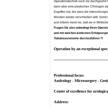
Operationstechnik noch nie durchgeührt ha
dann aber eine plastischen Chirirugen da
Engriffen hat, der dann die mikrochirurg
Wunden wieder verschließen läßt. Somit me
und erfaren meist nie, daß sie in Wirkli
Fragen Sie also unbedingt Ihren Operteu
und mit welchen konkreten Erfolgsergeb
Tubulovasostomie durchzuführen ?!
Operation by an exceptional speci
---------------------------------------------
Professional focus:
Andrology - Microsurgery - Genita
Center of excellence for urologi
Address: