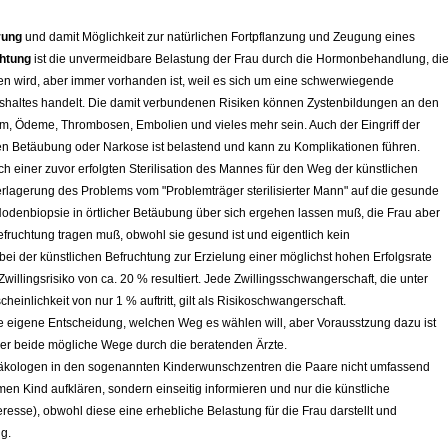
erung
und damit Möglichkeit zur natürlichen Fortpflanzung und Zeugung eines
chtung
ist die unvermeidbare Belastung der Frau durch die Hormonbehandlung, di
den wird, aber immer vorhanden ist, weil es sich um eine schwerwiegende
haltes handelt. Die damit verbundenen Risiken können Zystenbildungen an den
, Ödeme, Thrombosen, Embolien und vieles mehr sein. Auch der Eingriff der
n Betäubung oder Narkose ist belastend und kann zu Komplikationen führen.
 einer zuvor erfolgten Sterilisation des Mannes für den Weg der künstlichen
erlagerung des Problems vom "Problemträger sterilisierter Mann" auf die gesunde
 Hodenbiopsie in örtlicher Betäubung über sich ergehen lassen muß, die Frau aber
fruchtung tragen muß, obwohl sie gesund ist und eigentlich kein
bei der künstlichen Befruchtung zur Erzielung einer möglichst hohen Erfolgsrate
illingsrisiko von ca. 20 % resultiert. Jede Zwillingsschwangerschaft,
die unter
einlichkeit von nur 1 % auftritt,
gilt als Risikoschwangerschaft.
ie eigene Entscheidung, welchen Weg es wählen will, aber Vorausstzung dazu ist
über beide mögliche Wege durch die beratenden Ärzte.
ynäkologen in den sogenannten Kinderwunschzentren die Paare nicht umfassend
n Kind aufklären, sondern einseitig informieren und nur die künstliche
esse), obwohl diese eine erhebliche Belastung für die Frau darstellt und
ng.