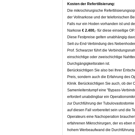
Kosten der Refertilisierung:
Die mikrochirurgische Refertilisierungso
der Vollnarkose und der telefonischen B
Falls nur ein Hoden vorhanden ist und des
Narkose
€ 2.400,
- für diese einseitige OP.
Diese Festpreise gelten unabhängig dav
Seit-zu-End-Verbindung des Nebenhodens
Prof. Schwarzer führt die Verbindungsnah
einschichtige oder zweischichtige Nahtte
Durchgängigkeitsraten ist.
Berücksichtigen Sie also bei Ihrer Entsch
Preis, sondern auch die Erfahrung des O
Klinik. Berücksichtigen Sie auch, ob de
Samenleiterstumpf eine "Bypass-Verbin
erfordert unabdingbar ein Operationsmik
zur Durchführung der Tubulovastostomie 
auf diesen Fall vorbereitet sein und die 
Operateurs eine Nachoperation brauchen,
erfahrenen Mikrochirurgen, der es eben ni
hohem Werbeaufwand die Durchführung der