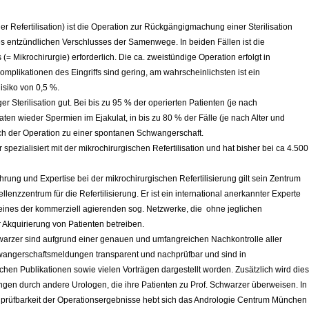
der Refertilisation) ist die Operation zur Rückgängigmachung einer Sterilisation
s entzündlichen Verschlusses der Samenwege. In beiden Fällen ist die
 Mikrochirurgie) erforderlich. Die ca. zweistündige Operation erfolgt in
Komplikationen des Eingriffs sind gering, am wahrscheinlichsten ist ein
Risiko von 0,5 %.
r Sterilisation gut. Bei bis zu 95 % der operierten Patienten (je nach
ten wieder Spermien im Ejakulat, in bis zu 80 % der Fälle (je nach Alter und
ach der Operation zu einer spontanen Schwangerschaft.
 spezialisiert mit der mikrochirurgischen Refertilisation und hat bisher bei ca 4.500
ung und Expertise bei der mikrochirurgischen Refertilisierung gilt sein Zentrum
lenzzentrum für die Refertilisierung. Er ist ein international anerkannter Experte
 keines der kommerziell agierenden sog. Netzwerke, die ohne jeglichen
r Akquirierung von Patienten betreiben.
arzer sind aufgrund einer genauen und umfangreichen Nachkontrolle aller
angerschaftsmeldungen transparent und nachprüfbar und sind in
chen Publikationen sowie vielen Vorträgen dargestellt worden. Zusätzlich wird dies
ngen durch andere Urologen, die ihre Patienten zu Prof. Schwarzer überweisen. In
hprüfbarkeit der Operationsergebnisse hebt sich das Andrologie Centrum München