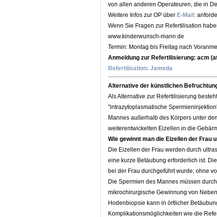
von allen anderen Operateuren, die in De
Weitere Infos zur OP über
E-Mail:
anforde
Wenn Sie Fragen zur Refertilisation hab
www.kinderwunsch-mann.de
Termin: Montag bis Freitag nach Voranm
Anmeldung zur Refertilisierung: acm (
Refertilisation: Jameda
Alternative der künstlichen Befruchtung
Als Alternative zur Refertilisierung beste
"intrazytoplasmatische Spermieninjektion
Mannes außerhalb des Körpers unter dem
weiterentwickelten Eizellen in die Gebärm
Wie gewinnt man die Eizellen der Frau
Die Eizellen der Frau werden durch ultr
eine kurze Betäubung erforderlich ist. 
bei der Frau durchgeführt wurde; ohne vo
Die Spermien des Mannes müssen durch e
mikrochirurgische Gewinnung von Nebe
Hodenbiopsie kann in örtlicher Betäubung 
Komplikationsmöglichkeiten wie die Refert