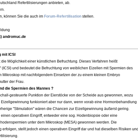
utschland Refertilisierungen anbieten, ab.
rn.
en, können Sie die auch im
Forum-Refertilisation
stellen.
eldung
at) andromuc.de
 mit ICSI
ht die Möglichkeit einer künstlichen Befruchtung. Dieses Verfahren heißt
" (ICSI) und bedeutet die Befruchtung von weiblichen Eizellen mit Spermien des
 Mikroskop mit nachfolgendem Einsetzen der zu einem kleinen Embryo
utter der Frau.
 und die Spermien des Mannes ?
aschall-gesteuerte Punktion der Eierstöcke von der Scheide aus gewonnen, wozu
Die Eizellgewinnung funkioniert aber nur dann, wenn vorab eine Hormonbehandlung
rherige "Stimulation" wären die Chancen zur Eizellgewinnung äußerst gering.
inen operativen Eingriff, entweder eine sog. Hodenbiopsie oder eine
nhodenspermien unter dem Mikroskop (MESA) gewonnen werden. Die
erfolgen, stellt jedoch einen operativen Eingriff dar und hat dieselben Risiken un
ilisierung.