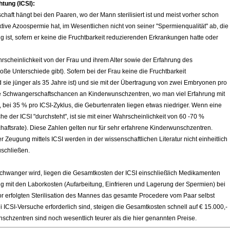
tung (ICSI):
haft hängt bei den Paaren, wo der Mann sterilisiert ist und meist vorher schon
ktive Azoospermie hat, im Wesentlichen nicht von seiner "Spermienqualität" ab, die
g ist, sofern er keine die Fruchtbarkeit reduzierenden Erkrankungen hatte oder
scheinlichkeit von der Frau und ihrem Alter sowie der Erfahrung des
e Unterschiede gibt). Sofern bei der Frau keine die Fruchtbarkeit
sie jünger als 35 Jahre ist) und sie mit der Übertragung von zwei Embryonen pro
die Schwangerschaftschancen an Kinderwunschzentren, wo man viel Erfahrung mit
ei 35 % pro ICSI-Zyklus, die Geburtenraten liegen etwas niedriger. Wenn eine
che der ICSI "durchsteht", ist sie mit einer Wahrscheinlichkeit von 60 -70 %
ftsrate). Diese Zahlen gelten nur für
sehr erfahrene Kinderwunschzentren.
der Zeugung
mittels ICSI werden in der wissenschaftlichen Literatur nicht einheitlich
uschließen.
schwanger wird, liegen die Gesamtkosten der ICSI einschließlich Medikamenten
mit den Laborkosten (Aufarbeitung, Einfrieren und Lagerung der Spermien) bei
uvor erfolgten Sterilisation des Mannes das gesamte Procedere vom Paar selbst
ICSI-Versuche erforderlich sind, steigen die Gesamtkosten schnell auf € 15.000,-
schzentren sind noch wesentlich teurer als die hier genannten Preise.