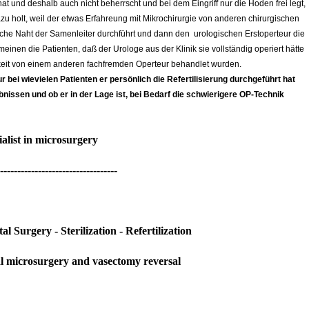
t und deshalb auch nicht beherrscht und bei dem Eingriff nur die Hoden frei legt,
zu holt, weil der etwas Erfahreung mit Mikrochirurgie von anderen chirurgischen
ische Naht der Samenleiter durchführt und dann den urologischen Erstoperteur die
inen die Patienten, daß der Urologe aus der Klinik sie vollständig operiert hätte
chkeit von einem anderen fachfremden Operteur behandlet wurden.
r bei wievielen Patienten er persönlich die Refertilisierung durchgeführt hat
nissen und ob er in der Lage ist, bei Bedarf die schwierigere OP-Technik
alist in microsurgery
----------------------------------
l Surgery - Sterilization - Refertilization
cal microsurgery and vasectomy reversal