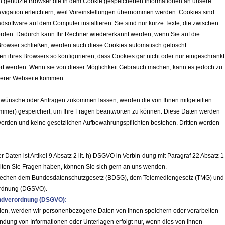
n genutzte Browser die in dem Cookie gespeicherten Informationen an unsere
vigation erleichtern, weil Voreinstellungen übernommen werden. Cookies sind
software auf dem Computer installieren. Sie sind nur kurze Texte, die zwischen
den. Dadurch kann Ihr Rechner wiedererkannt werden, wenn Sie auf die
rowser schließen, werden auch diese Cookies automatisch gelöscht.
en ihres Browsers so konfigurieren, dass Cookies gar nicht oder nur eingeschränkt
 werden. Wenn sie von dieser Möglichkeit Gebrauch machen, kann es jedoch zu
serer Webseite kommen.
nwünsche oder Anfragen zukommen lassen, werden die von Ihnen mitgeteilten
mmer) gespeichert, um Ihre Fragen beantworten zu können. Diese Daten werden
 werden und keine gesetzlichen Aufbewahrungspflichten bestehen. Dritten werden
r Daten ist Artikel 9 Absatz 2 lit. h) DSGVO in Verbin-dung mit Paragraf 22 Absatz 1
ollten Sie Fragen haben, können Sie sich gern an uns wenden.
tsprechen dem Bundesdatenschutzgesetz (BDSG), dem Telemediengesetz (TMG) und
ordnung (DGSVO).
undverordnung (DSGVO):
nden, werden wir personenbezogene Daten von Ihnen speichern oder verarbeiten
endung von Informationen oder Unterlagen erfolgt nur, wenn dies von Ihnen