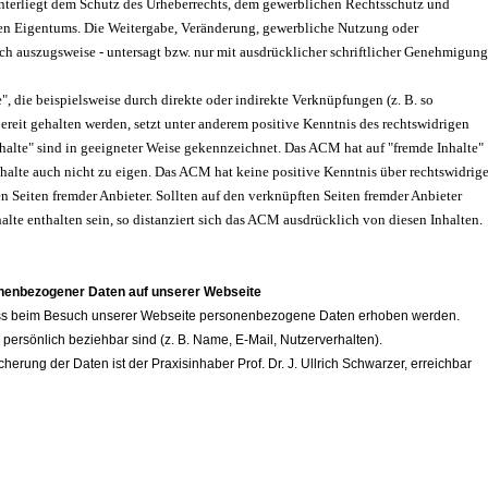
 unterliegt dem Schutz des Urheberrechts, dem gewerblichen Rechtsschutz und
en Eigentums. Die Weitergabe, Veränderung, gewerbliche Nutzung oder
ch auszugsweise - untersagt bzw. nur mit ausdrücklicher schriftlicher Genehmigung
e", die beispielsweise durch direkte oder indirekte Verknüpfungen (z. B. so
ereit gehalten werden, setzt unter anderem positive Kenntnis des rechtswidrigen
nhalte" sind in geeigneter Weise gekennzeichnet. Das ACM hat auf "fremde Inhalte"
nhalte auch nicht zu eigen. Das ACM hat keine positive Kenntnis über rechtswidrig
n Seiten fremder Anbieter. Sollten auf den verknüpften Seiten fremder Anbieter
alte enthalten sein, so distanziert sich das ACM ausdrücklich von diesen Inhalten
.
onenbezogener Daten auf unserer Webseite
dass beim Besuch unserer Webseite personenbezogene Daten erhoben werden.
persönlich beziehbar sind (z. B. Name, E-Mail, Nutzerverhalten).
herung der Daten ist der Praxisinhaber Prof. Dr. J. Ullrich Schwarzer, erreichbar