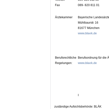
Fax
089- 820 811 01
Ärztekammer
Bayerische Landesärz
Mühlbaurstr. 16
81677 München
www.blaek.de
Berufsrechtliche
Berufsordnung für die 
Regelungen:
www.blaek.de
I
zuständige Aufsichtsbehörde: BLÄK