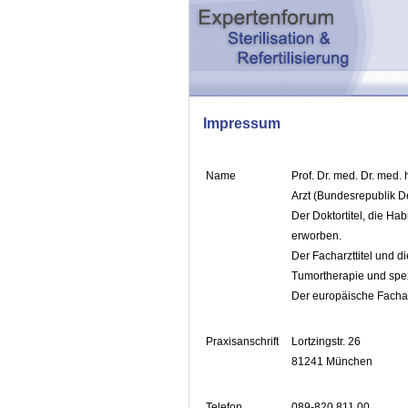
Impressum
Name
Prof. Dr. med. Dr. med.
Arzt (Bundesrepublik D
Der Doktortitel, die Ha
erworben.
Der Facharzttitel und 
Tumortherapie und spez
Der europäische Fachar
Praxisanschrift
Lortzingstr. 26
81241 München
Telefon
089-820 811 00