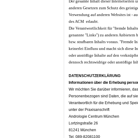
Der gesamte Inhalt dieser Internetseiten
anderen Gesetzen zum Schutz des geistig
Verwendung auf anderen Websites ist - au
des ACM erlaubt.
Die Verantwortlichkeit für "fremde Inhalt
genannte "Links") zu anderen Anbietern b
bzw. strafbaren Inhalts voraus. "Fremde I
keinerlei Einfluss und macht sich diese I
oder anstößige Inhalte auf den verknüpfte
dennoch rechtswidrige oder anstößige Inh
DATENSCHUTZERKLÄRUNG
Informationen über die Erhebung pers
Wir möchten Sie darüber informieren, 
Personenbezogen sind Daten, die auf sie 
Verantwortlich für die Erhebung und Speic
unter der Praxisanschrift
Andrologie Centrum München
Lortzingstraße 26
81241 München
Tel. 089-82081100