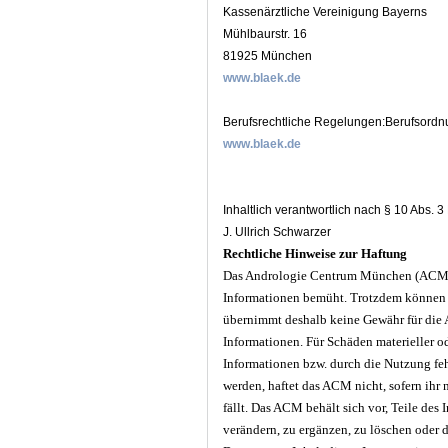
Kassenärztliche Vereinigung Bayerns
Mühlbaurstr. 16
81925 München
www.blaek.de
Berufsrechtliche Regelungen:Berufsordnu
www.blaek.de
Inhaltlich verantwortlich nach § 10 Abs. 
J. Ullrich Schwarzer
Rechtliche Hinweise zur Haftung
Das Andrologie Centrum München (ACM) ist
Informationen bemüht. Trotzdem können 
übernimmt deshalb keine Gewähr für die Ak
Informationen. Für Schäden materieller o
Informationen bzw. durch die Nutzung feh
werden, haftet das ACM nicht, sofern ihr 
fällt. Das ACM behält sich vor, Teile d
verändern, zu ergänzen, zu löschen oder d