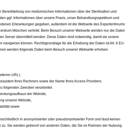
 Bereitstellung von medizinischen Informationen über die Sterilisation und
den ggf. Informationen über unsere Praxis, unser Behandlungsspektrum und
hiedenen Erkrankungen gegeben, außerdem ist die Webseite des Expertenforums
 Centrum München verlinkt. Beim Besuch unserer Webseite werden nur die Daten
en Server übermittelt werden. Diese Daten sind notwendig, damit sie unsere
 navigieren können. Rechtsgrundlage für die Erhebung der Daten ist Art. 6 EU-
lnen werden folgende Daten beim Besuch unserer Webseite erhoben:
Referrer-URL),
bssystem Ihres Rechners sowie der Name Ihres Access-Providers.
u folgenden Zwecken verarbeitet:
bindungsaufbaus der Website,
ung unserer Website,
bilität sowie
sschließlich in anonymisierter oder pseudonymisierter Form und lässt keinen
on zu. Sie werden getrennt von anderen Daten, die Sie im Rahmen der Nutzung