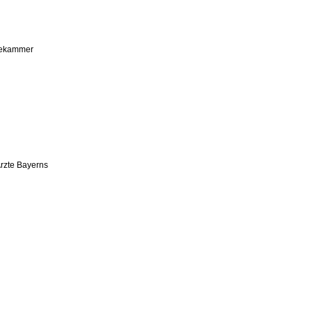
tekammer
Ärzte Bayerns