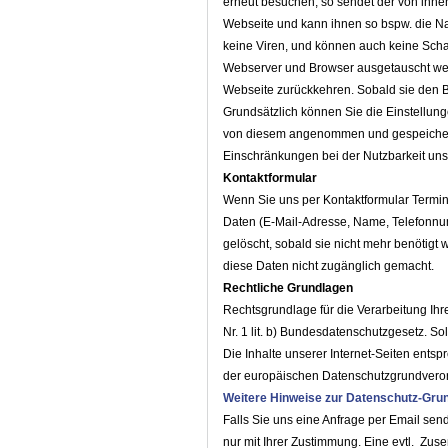
erneut besuchen, so sendet der von ihne
Webseite und kann ihnen so bspw. die Na
keine Viren, und können auch keine Schad
Webserver und Browser ausgetauscht wer
Webseite zurückkehren. Sobald sie den B
Grundsätzlich können Sie die Einstellung
von diesem angenommen und gespeichert
Einschränkungen bei der Nutzbarkeit un
Kontaktformular
Wenn Sie uns per Kontaktformular Termi
Daten (E-Mail-Adresse, Name, Telefonnu
gelöscht, sobald sie nicht mehr benötigt
diese Daten nicht zugänglich gemacht.
Rechtliche Grundlagen
Rechtsgrundlage für die Verarbeitung Ihre
Nr. 1 lit. b) Bundesdatenschutzgesetz. S
Die Inhalte unserer Internet-Seiten en
der europäischen Datenschutzgrundver
Weitere Hinweise zur Datenschutz-Gr
Falls Sie uns eine Anfrage per Email se
nur mit Ihrer Zustimmung. Eine evtl. Zus