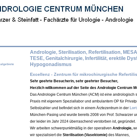
Andrologie, Sterilisation, Refertilisation, MESA
TESE, Genitalchirurgie, Infertilität, erektile Dy
Hypogonadismus
algebiete
Excellenz - Zentrum für mikrochirurgische Refertili
Sehr geehrte Besucherin, sehr geehrter Besucher,
Herzlich willkommen auf der Seite des Andrologie Centrum 
Das Andrologie Centrum München (ACM) ist eine andrologisch sp
Praxis mit eigenem Speziallabor und ambulantem OP für Privatp
Selbstzahler und befindet sich in einem Ärztezentrum in der
Lort
München-Pasing und wurde bereits 2008 von Prof. Schwarzer und 
der leider im Jahr 2024 überraschend verstorben ist, gegründet.
Wir arbeiten schwerpunktmäßig in der operativen
Andrologie,
wo
wir spezialisiert die
Sterilisation (Vasektomie)
des Mannes,