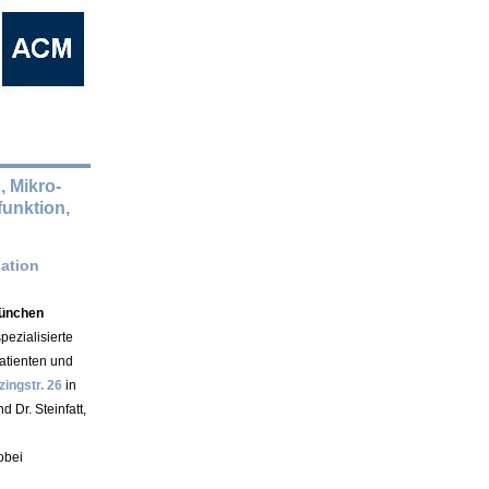
, Mikro-
sfunktion,
sation
München
ezialisierte
atienten und
zingstr. 26
in
Dr. Steinfatt,
bei