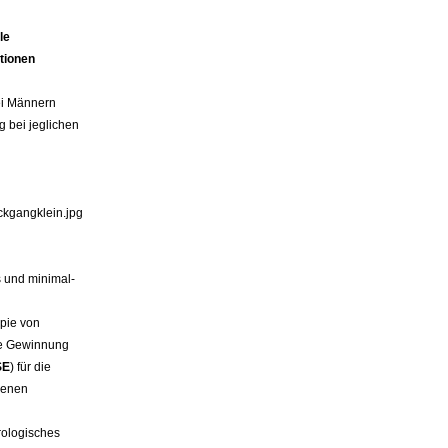
le
tionen
ei Männern
 bei jeglichen
s und minimal-
pie von
die Gewinnung
SE
) für die
denen
rologisches