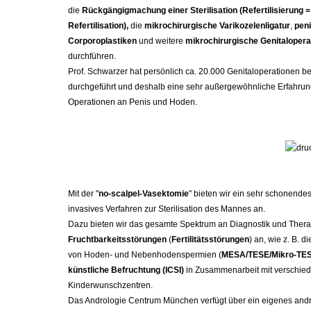
die
Rückgängigmachung einer Sterilisation (Refertilisierung =
Refertilisation),
die
mikrochirurgische Varikozelenligatur
,
peni
Corporoplastiken
und weitere
mikrochirurgische
Genitalopera
durchführen.
Prof. Schwarzer hat persönlich ca. 20.000 Genitaloperationen b
durchgeführt und deshalb eine sehr außergewöhnliche Erfahrung
Operationen an Penis und Hoden.
Mit der "
no-scalpel-Vasektomie
" bieten wir ein sehr schonende
invasives Verfahren zur Sterilisation des Mannes an.
Dazu bieten wir das gesamte Spektrum an Diagnostik und Thera
Fruchtbarkeitsstörungen
(
Fertilitätsstörungen
) an, wie z. B. 
von Hoden- und Nebenhodenspermien (
MESA/TESE/Mikro-TE
künstliche Befruchtung (ICSI)
in Zusammenarbeit mit verschie
Kinderwunschzentren.
Das Andrologie Centrum München verfügt über ein eigenes and