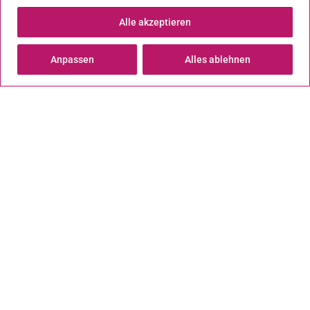
Alle akzeptieren
Downloads
Anpassen
Alles ablehnen
Aktuelles
Hier finden Sie wichtige aktuelle Informationen aus
unserer Kinderwunschklinik und Neuigkeiten rund
um das Thema Kinderwunsch.
Aktuelles