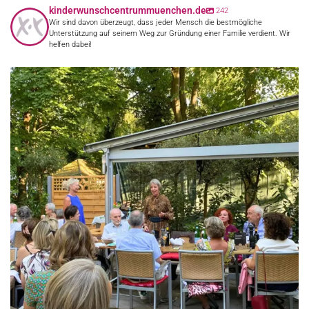
kinderwunschcentrummuenchen.de
242
Wir sind davon überzeugt, dass jeder Mensch die bestmögliche
Unterstützung auf seinem Weg zur Gründung einer Familie verdient. Wir
helfen dabei!
33 Jahre gemeinsame Arbeit liegen hinter uns. Wir
...
41
0