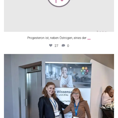
...
Progesteron ist, neben Östrogen, eines der
27
0
Der MFA-Tag in München ist eine wichtige Plattform
...
7
0