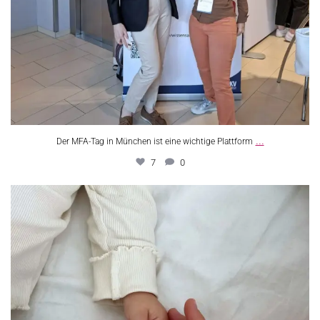
...
Der MFA-Tag in München ist eine wichtige Plattform
7
0
Julia K. und Ihr Mann wussten schon bei ihrem
...
9
0